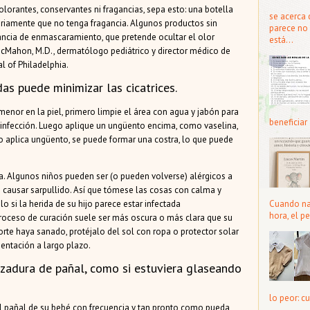
orantes, conservantes ni fragancias, sepa esto: una botella
se acerca 
sariamente que no tenga fragancia. Algunos productos sin
parece no 
ancia de enmascaramiento, que pretende ocultar el olor
está...
 McMahon, M.D., dermatólogo pediátrico y director médico de
al of Philadelphia.
as puede minimizar las cicatrices.
n menor en la piel, primero limpie el área con agua y jabón para
beneficiar 
a infección. Luego aplique un ungüento encima, como vaselina,
o aplica ungüento, se puede formar una costra, lo que puede
a. Algunos niños pueden ser (o pueden volverse) alérgicos a
de causar sarpullido. Así que tómese las cosas con calma y
o si la herida de su hijo parece estar infectada
Cuando nac
hora, el pe
 proceso de curación suele ser más oscura o más clara que su
orte haya sanado, protéjalo del sol con ropa o protector solar
entación a largo plazo.
ozadura de pañal, como si estuviera glaseando
lo peor: cu
el pañal de su bebé con frecuencia y tan pronto como pueda