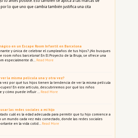
go lo antes posible. Eso también se aplica a las marcas de
 por lo que uno que cambia también justifica una cita
ágico en un Escape Room Infantil en Barcelona
nante y única de celebrar el cumpleaños de tus hijos? ¡No busques
e room niños barcelona! En El Proyecto de la Bruja, se ofrece una
om especialmente di…
Read More
 ver la misma película una y otra vez?
 vez por qué tus hijos tienen la tendencia de ver la misma película
eocupes! En este artículo, descubriremos por qué los niños
e y cómo puede influir …
Read More
usar las redes sociales a mi hijo
tado cuál es la edad adecuada para permitir que tu hijo comience a
En un mundo cada vez más conectado, donde las redes sociales
rtante en la vida cotid…
Read More