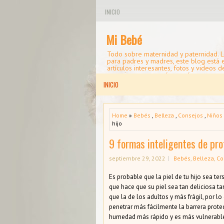
INICIO
Mi Bebé
Todo sobre maternidad y paternidad. L
para padres y madres, este blog está
artículos interesantes, fotos y videos d
consejos para mamá y papá.
INICIO
Home
»
Bebés
,
Belleza
,
Consejos
,
Niños
hijo
9 formas inteligentes de prot
septiembre 29, 2022
Bebés
,
Belleza
,
Co
Es probable que la piel de tu hijo sea ters
que hace que su piel sea tan deliciosa t
que la de los adultos y más frágil, por lo
penetrar más fácilmente la barrera prote
humedad más rápido y es más vulnerable