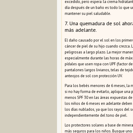
excedido, pero espera: la crema hidratan
día después de un baño es todo lo que u
mantener su piel saludable.
7. Una quemadura de sol ahor
más adelante.
El daño causado por el sol en los primer
cáncer de piel de su hijo cuando crezca.
peligrosas a largo plazo. La mejor manera
especialmente durante las horas de máxima
pídales que usen ropa con UPF (factor de 
pantalones largos livianos, telas de tej
anteojos de sol con protección UV.
Para los bebés menores de 6 meses, la m
si no hay forma de evitarlo, aplique una
menos SPF 30 en las áreas expuestas de 
los niños de 6 meses en adelante deben us
los días nublados, ya que los rayos del so
independientemente del tono de piel.
Los protectores solares a base de minera
más seguros para los niños. Busque uno 