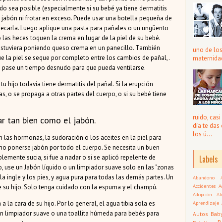
o sea posible (especialmente si su bebé ya tiene dermatitis
n jabón ni frotar en exceso. Puede usar una botella pequeña de
 secarla. Luego aplique una pasta para pañales o un ungüento
o las heces toquen la crema en lugar de la piel de su bebé.
estuviera poniendo queso crema en un panecillo. También
uno de lo
que la piel se seque por completo entre los cambios de pañal,.
maternidad
jo pase un tiempo desnudo para que pueda ventilarse.
u hijo todavía tiene dermatitis del pañal. Si la erupción
, o se propaga a otras partes del cuerpo, o si su bebé tiene
ruido, cas
ar tan bien como el jabón.
día te das
los ú...
 las hormonas, la sudoración o los aceites en la piel para
rio ponerse jabón por todo el cuerpo. Se necesita un buen
Labels
blemente sucia, si fue a nadar o si se aplicó repelente de
io, use un Jabón líquido o un limpiador suave solo en las "zonas
e la ingle y los pies, y agua pura para todas las demás partes. Un
Abandono
Accidentes
A
de su hijo. Solo tenga cuidado con la espuma y el champú.
Adopción
Af
Aprendizaje
a la cara de su hijo. Por lo general, el agua tibia sola es
 un limpiador suave o una toallita húmeda para bebés para
Autos
Bab