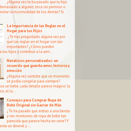
¿Alguna vez te ha pasado que tu hijo
demasiado a alguien, toca sin permiso o
notar la incomodidad de los demás? Si
La Importancia de las Reglas en el
Hogar para tus Hijos
¿Te has preguntado alguna vez por
qué las reglas en el hogar son tan
importantes? ¿Cómo pueden
a tus hijos y contribuir a la arm...
Natalicios personalizados: un
recuerdo que guarda amor, historia y
emoción
¿Alguna vez sentiste que un momento
se podía congelar para siempre?
e un bebé, cada detalle parece mágico: la
so, el lu...
Consejos para Comprar Ropa de
Bebé Original sin Gastar de Más
¿Te ha pasado que entras a una tienda
y ves montones de ropa de bebé tan
parecida que parece hecha en serie? Y
esta un dineral y ...