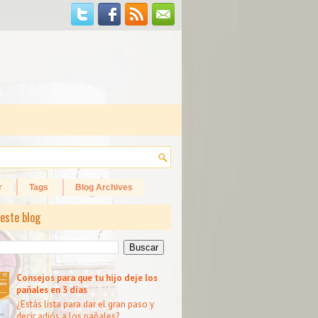
r
Tags
Blog Archives
este blog
Consejos para que tu hijo deje los
pañales en 3 días
¿Estás lista para dar el gran paso y
decir adiós a los pañales?