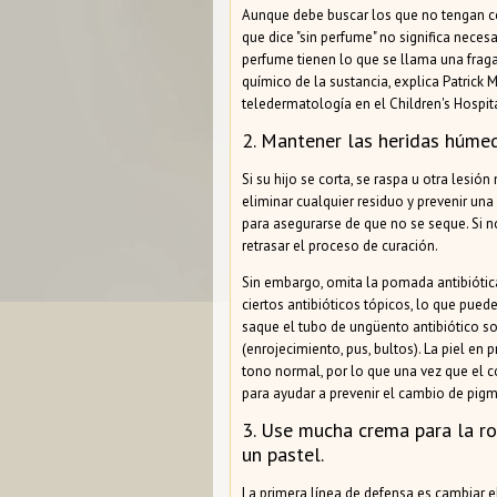
Aunque debe buscar los que no tengan col
que dice "sin perfume" no significa nece
perfume tienen lo que se llama una frag
químico de la sustancia, explica Patrick
teledermatología en el Children's Hospit
2. Mantener las heridas húmed
Si su hijo se corta, se raspa u otra lesió
eliminar cualquier residuo y prevenir un
para asegurarse de que no se seque. Si n
retrasar el proceso de curación.
Sin embargo, omita la pomada antibiótic
ciertos antibióticos tópicos, lo que pue
saque el tubo de ungüento antibiótico sol
(enrojecimiento, pus, bultos). La piel en
tono normal, por lo que una vez que el c
para ayudar a prevenir el cambio de pigm
3. Use mucha crema para la r
un pastel.
La primera línea de defensa es cambiar 