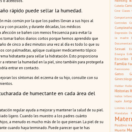
B
Painting
s o aceitosos.
Can
Cabello
 baño rápido puede sellar la humedad.
Cine
Clases
Comportamie
zón más común por la que los padres llevan a sus hijos al
Controles
C
ca y con picazón, y durante décadas, los médicos
Cumpleañ
afección se bañen con menos frecuencia para evitar la
Depresión
De
la madre
mos tomar baños diarios cortos porque hemos aprendido que
Documentac
ño de cinco a diez minutos una vez al día es todo lo que su
Sexual
El
los con palmaditas, aplique cualquier medicamento tópico
Energía
Enf
ma hidratante para sellar la hidratación. Esto proporciona
Escuelas
r a retener la humedad en la piel, sino también para protegerla
Familia
Fa
odría entrar en contacto.
Feminismo
Gatos
G
 mejoran los síntomas del eczema de su hijo, consulte con su
Ginecólog
mientos.
Hablar
Hall
Historias
cucharada de humectante en cada área del
Indios
Infan
Jueg
Japón
Límites
Lite
dratación regular ayuda a mejorar y mantener la salud de su piel.
Mandalas
ado ligero. Cuando les muestro a los padres cuánto
Mater
 hijos, a menudo es mucho más de lo que piensan. La piel de su
Positivo
Mé
rillante cuando haya terminado. Puede parecer que te has
Mu
Muerte