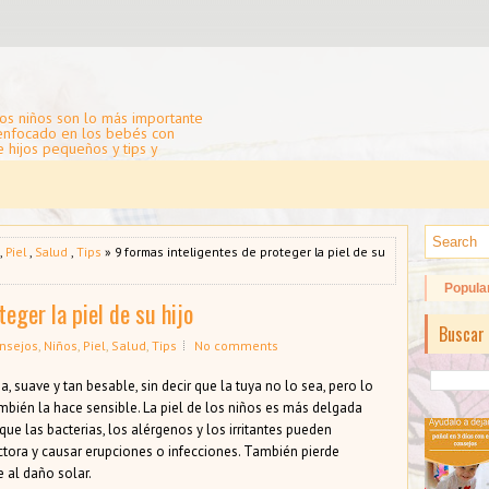
os niños son lo más importante
 enfocado en los bebés con
e hijos pequeños y tips y
,
Piel
,
Salud
,
Tips
» 9 formas inteligentes de proteger la piel de su
Popula
eger la piel de su hijo
Buscar 
nsejos
,
Niños
,
Piel
,
Salud
,
Tips
No comments
a, suave y tan besable, sin decir que la tuya no lo sea, pero lo
ambién la hace sensible. La piel de los niños es más delgada
 que las bacterias, los alérgenos y los irritantes pueden
ctora y causar erupciones o infecciones. También pierde
 al daño solar.