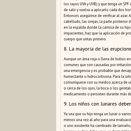
los rayos UVA y UVB) y que tenga un SPF 
de salir y vuelva a aplicarlo cada dos h
Entonces asegúrese de verificar al azar.
cabelludo, las orejas, la parte posterior 
en la espalda donde la camisa de su hijo s
impacientes, haz que la aplicación de pro
cuerpo que untas primero.
8. La mayoría de las erupcione
Aunque un área roja o llena de bultos en
comunes que son causadas por irritación 
una emergencia y es probable que desapa
humectante o hidrocortisona. Para la urti
comuníquese con su médico acerca de una
o cerca de los ojos, la boca o los genit
medicamento o persisten durante más de 
9. Los niños con lunares debe
Ya sea que su hijo tenga un lunar o vari
menos una vez al año para una evaluación .
o uno existente ha cambiado de tamaño, f