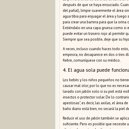
después de que se haya ensuciado. Cuand
del pañal), limpie suavemente el área si
agua tibia para enjuagar el área y luego
para crear una barrera para que la orina 
Extiéndalo en una capa gruesa como si 
puede evitar un trasero rojo al permitir 
Siempre que sea posible, deje que su hi
A veces, incluso cuando haces todo esto, t
empeora, no desaparece en dos o tres días
fiebre, comuníquese con su médico.
4. El agua sola puede funcion
Los bebés y los niños pequeños no tienen
causar mal olor, por lo que no es necesa
lavado con jabón solo si su piel está visi
insectos o protector solar. De lo contrar
apestosas", es decir, las axilas, el área d
baño diario está bien, no secará la piel 
Reducir el uso de jabón también se aplica 
suficiente. Pero es posible que necesite