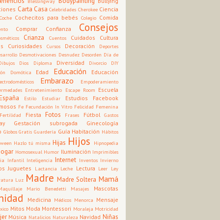
eneficios
Bodypainting
Bullying
Blessingway
Carta
Casa
ciones
Ciencia
Celebridades
Cherokee
Cochecitos para bebés
Comida
Coche
Colegio
Consejos
Comprar
Confianza
nto
Crianza
Cuidados
Cultura
osméticos
Cuentos
os
Curiosidades
Decoración
Cursos
Deportes
sarrollo
Desmotivaciones
Desnudez
Desorden
Día de
Diversidad
Dibujos
Dios
Diploma
Divorcio
DIY
Educación
Edad
Educación
ión
Domótica
Embarazo
ectrodomésticos
Empoderamiento
Escuela
ermedades
Entretenimiento
Escape Room
España
Estudios
Facebook
Estilo
Estudiar
mosos
Fe
Fecundación In Vitro
Felicidad
Femenina
Fotos
Fiesta
Fútbol
Fertilidad
Frases
Gastos
ay
Gestación subrogada
Ginecología
o
Guía
Habitación
Globos
Gratis
Guardería
Hábitos
Hijos
Hijas
oween
Hazlo tú misma
Hipnopedia
Hogar
Iluminación
Homosexual
Humor
Imprimibles
Internet
cia
Infantil
Inteligencia
Inventos
Invierno
os
Juguetes
Lectura
Lactancia
Leche
Leer
Ley
Madre
Mamá
Madre Soltera
ratura
Luz
Mascotas
Maquillaje
Mario Benedetti
Masajes
nidad
Medicina
Mensaje
Médicos
Menorca
Mitos
Moda
Montessori
xico
Moraleja
Motricidad
jer
Niñas
Música
Navidad
Natalicios
Naturaleza