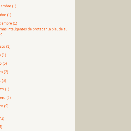
iembre
(1)
ubre
(1)
tiembre
(1)
rmas inteligentes de proteger la piel de su
jo
sto
(1)
o
(1)
o
(3)
yo
(2)
l
(3)
zo
(1)
rero
(5)
ro
(9)
72)
3)