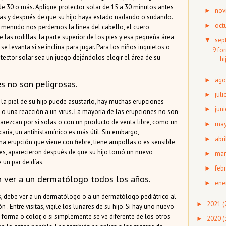
de 30 o más. Aplique protector solar de 15 a 30 minutos antes
nov
►
oras y después de que su hijo haya estado nadando o sudando.
oct
►
 A menudo nos perdemos la línea del cabello, el cuero
de las rodillas, la parte superior de los pies y esa pequeña área
sep
▼
e levanta si se inclina para jugar. Para los niños inquietos o
9 fo
tector solar sea un juego dejándolos elegir el área de su
hi
ago
►
s no son peligrosas.
juli
►
 la piel de su hijo puede asustarlo, hay muchas erupciones
juni
►
o una reacción a un virus. La mayoría de las erupciones no son
rezcan por sí solas o con un producto de venta libre, como un
ma
►
caria, un antihistamínico es más útil. Sin embargo,
abri
►
 erupción que viene con fiebre, tiene ampollas o es sensible
ales, aparecieron después de que su hijo tomó un nuevo
mar
►
un par de días.
feb
►
n ver a un dermatólogo todos los años.
ene
►
os, debe ver a un dermatólogo o a un dermatólogo pediátrico al
2021
(
►
 Entre visitas, vigile los lunares de su hijo. Si hay uno nuevo
orma o color, o si simplemente se ve diferente de los otros
2020
(
►