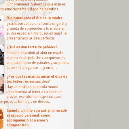
¡Enhorabuena! Sabemos que este es
o emocionante y lleno de desafíos...
Diplomas para el día de la madre
¿Estás buscando una forma original y
gratuita de sorprender a tu madre en
su día especial? ¡No busques más! Te
presentamos la idea perfecta:...
¿Qué es una tarta de pañales?
Imagina descubrir al abrir un regalo
que no es un peluche cualquiera: ¡es
un pastel lleno de pañales y sorpresas
útiles! Te preguntas… ¿cómo...
¿Por qué las mamás aman el olor de
los bebés recién nacidos?
Hay un misterio que toda mamá
experimenta al tener a su bebé en
brazos: ese olor tan especial, casi
que provoca ternura y un deseo...
Cuando un niño con autismo invade
el espacio personal: cómo
acompañarlo con amor y
comprensión