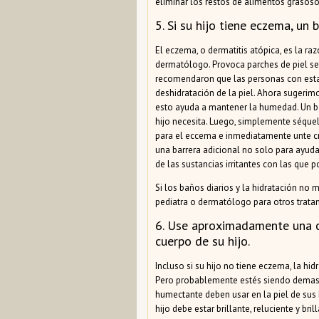
eliminar los restos de alimentos grasoso
5. Si su hijo tiene eczema, un
El eczema, o dermatitis atópica, es la ra
dermatólogo. Provoca parches de piel se
recomendaron que las personas con esta 
deshidratación de la piel. Ahora sugeri
esto ayuda a mantener la humedad. Un ba
hijo necesita. Luego, simplemente séque
para el eccema e inmediatamente unte cre
una barrera adicional no solo para ayuda
de las sustancias irritantes con las que p
Si los baños diarios y la hidratación no
pediatra o dermatólogo para otros trata
6. Use aproximadamente una 
cuerpo de su hijo.
Incluso si su hijo no tiene eczema, la hi
Pero probablemente estés siendo demasi
humectante deben usar en la piel de sus
hijo debe estar brillante, reluciente y b