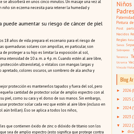
te se absorberá en unos cinco minutos. Un masaje una vez al
Niños
n niño sin eczema necesita para retener la humedad y
Padre
Paternida
Pintura de
a puede aumentar su riesgo de cáncer de piel
Post part
Nacidos
Re
Reglas
Rela
os 18 años de vida prepara el escenario para el riesgo de
Sepa
Senos
 Las quemaduras solares con ampollas, en particular, son
Sobrepeso
 de proteger a su hijo es limitar la exposición al sol,
T
Tenencia
 intensidad de 10 a. m. a 4 p. m. Cuando estén al aire libre,
Vac
Ucrania
protección ultravioleta), o vístalos con mangas largas y
Vínculo
Viola
ido apretado, colores oscuros, un sombrero de ala ancha y
Blog Ar
ejor protección es mantenerlos tapados y fuera del sol, pero
2026
(
►
 pequeña cantidad de protector solar de amplio espectro con al
su piel, como su cara y el dorso de sus manos. Sin embargo,
2025
(
►
ar protector solar cada vez que estén al aire libre (incluso en
2024
(
►
l aún brillan). Eso se aplica a todos los niños,
2023
(
►
2022
(
▼
les que contienen óxido de zinc o dióxido de titanio son los
dic
►
que sea de amplio espectro (esto significa que protege contra