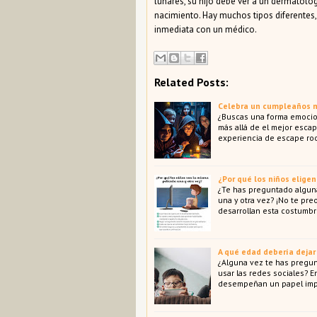
lunares, su hijo debe ver a un dermatólo
nacimiento. Hay muchos tipos diferentes,
inmediata con un médico.
Related Posts:
Celebra un cumpleaños m
¿Buscas una forma emocio
más allá de el mejor escap
experiencia de escape ro
¿Por qué los niños eligen
¿Te has preguntado alguna
una y otra vez? ¡No te pr
desarrollan esta costumbr
A qué edad debería dejar 
¿Alguna vez te has pregun
usar las redes sociales? 
desempeñan un papel impo