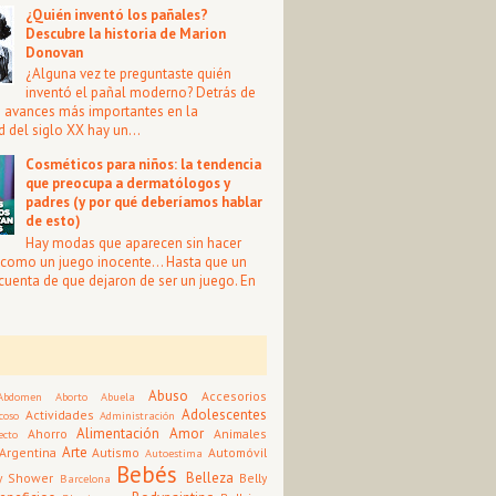
¿Quién inventó los pañales?
Descubre la historia de Marion
Donovan
¿Alguna vez te preguntaste quién
inventó el pañal moderno? Detrás de
s avances más importantes en la
 del siglo XX hay un...
Cosméticos para niños: la tendencia
que preocupa a dermatólogos y
padres (y por qué deberíamos hablar
de esto)
Hay modas que aparecen sin hacer
i como un juego inocente… Hasta que un
 cuenta de que dejaron de ser un juego. En
Abuso
Accesorios
Abdomen
Aborto
Abuela
Adolescentes
Actividades
coso
Administración
Alimentación
Amor
Ahorro
Animales
ecto
Arte
Argentina
Autismo
Automóvil
Autoestima
Bebés
Belleza
y Shower
Belly
Barcelona