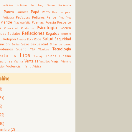
Noticias
Noticias del blog
Orden
Paciencia
s
Panza
Papá
Pañales
Parto
Paso a paso
d
Películas
Peligros
Perros
Pediatra
Piel
Pies
 vientre
Poemas
Poesía
Posparto
Plagiocefalia
Psicología
o
Recién
Privacidad
Productos
Reflexiones
Regalos
des Sociales
Registro
Salud
Seguridad
Religión
Ropa
to
Riesgos
Rock
ración
Sexo
Sexualidad
Series
Sillas de paseo
Tecnología
Sobrinos
Sueño
TEA
Técnicas
Tips
exto
Tío
Trucos
Turismo
Trabajo
Ventajas
aciones
Viajar
Vagina
Vestidos
Vientre
Violencia infantil
ción
Visita
chive
8)
25)
5)
35)
30)
iembre
(2)