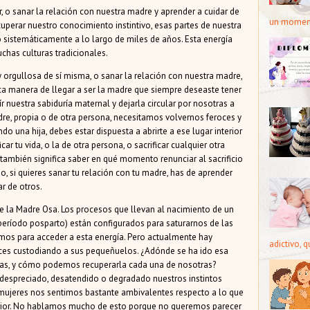
lar, o sanar la relación con nuestra madre y aprender a cuidar de
un moment
perar nuestro conocimiento instintivo, esas partes de nuestra
o sistemáticamente a lo largo de miles de años. Esta energía
chas culturas tradicionales.
y orgullosa de sí misma, o sanar la relación con nuestra madre,
única manera de llegar a ser la madre que siempre deseaste tener
oír nuestra sabiduría maternal y dejarla circular por nosotras a
adre, propia o de otra persona, necesitamos volvernos feroces y
do una hija, debes estar dispuesta a abrirte a ese lugar interior
ar tu vida, o la de otra persona, o sacrificar cualquier otra
o también significa saber en qué momento renunciar al sacrificio
, si quieres sanar tu relación con tu madre, has de aprender
r de otros.
 la Madre Osa. Los procesos que llevan al nacimiento de un
y período posparto) están configurados para saturarnos de las
os para acceder a esta energía. Pero actualmente hay
adictivo, 
es custodiando a sus pequeñuelos. ¿Adónde se ha ido esa
as, y cómo podemos recuperarla cada una de nosotras?
despreciado, desatendido o degradado nuestros instintos
 mujeres nos sentimos bastante ambivalentes respecto a lo que
rior. No hablamos mucho de esto porque no queremos parecer