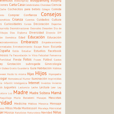
eneficios
Bodypainting
Bullying
Blessingway
Carta
Casa
ciones
Ciencia
Celebridades
Cherokee
Cochecitos para bebés
Comida
Coche
Colegio
Consejos
Comprar
Confianza
nto
Crianza
Cuidados
Cultura
osméticos
Cuentos
os
Curiosidades
Decoración
Cursos
Deportes
sarrollo
Desmotivaciones
Desnudez
Desorden
Día de
Diversidad
Dibujos
Dios
Diploma
Divorcio
DIY
Educación
Edad
Educación
ión
Domótica
Embarazo
ectrodomésticos
Empoderamiento
Escuela
ermedades
Entretenimiento
Escape Room
España
Estudios
Facebook
Estilo
Estudiar
mosos
Fe
Fecundación In Vitro
Felicidad
Femenina
Fotos
Fiesta
Fútbol
Fertilidad
Frases
Gastos
ay
Gestación subrogada
Ginecología
o
Guía
Habitación
Globos
Gratis
Guardería
Hábitos
Hijos
Hijas
oween
Hazlo tú misma
Hipnopedia
Hogar
Iluminación
Homosexual
Humor
Imprimibles
Internet
cia
Infantil
Inteligencia
Inventos
Invierno
os
Juguetes
Lectura
Lactancia
Leche
Leer
Ley
Madre
Mamá
Madre Soltera
ratura
Luz
Mascotas
Maquillaje
Mario Benedetti
Masajes
nidad
Medicina
Mensaje
Médicos
Menorca
Mitos
Moda
Montessori
xico
Moraleja
Motricidad
jer
Niñas
Música
Navidad
Natalicios
Naturaleza