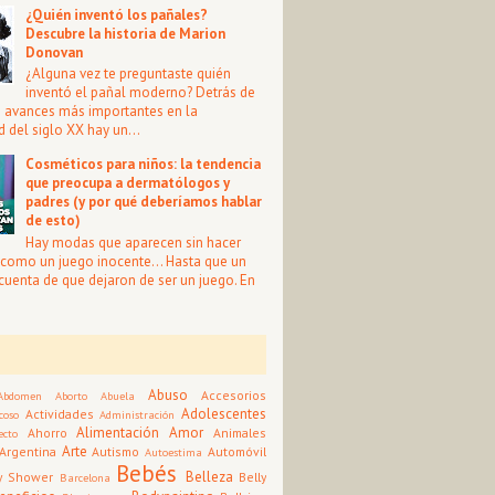
¿Quién inventó los pañales?
Descubre la historia de Marion
Donovan
¿Alguna vez te preguntaste quién
inventó el pañal moderno? Detrás de
s avances más importantes en la
 del siglo XX hay un...
Cosméticos para niños: la tendencia
que preocupa a dermatólogos y
padres (y por qué deberíamos hablar
de esto)
Hay modas que aparecen sin hacer
i como un juego inocente… Hasta que un
 cuenta de que dejaron de ser un juego. En
Abuso
Accesorios
Abdomen
Aborto
Abuela
Adolescentes
Actividades
coso
Administración
Alimentación
Amor
Ahorro
Animales
ecto
Arte
Argentina
Autismo
Automóvil
Autoestima
Bebés
Belleza
y Shower
Belly
Barcelona