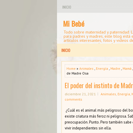
INICIO
Mi Bebé
Todo sobre maternidad y paternidad. L
para padres y madres, este blog está
artículos interesantes, fotos y videos d
consejos para mamá y papá.
INICIO
Home
»
Animales
,
Energía
,
Madre
,
Mamá
de Madre Osa
El poder del instinto de Mad
diciembre 21, 2021
Animales
,
Energía
,
comments
¿Cuál es el animal más peligroso del b
existe criatura más feroz ni peligrosa. S
preocupación. Punto. Pero también sabe
vivir independientes sin ella.