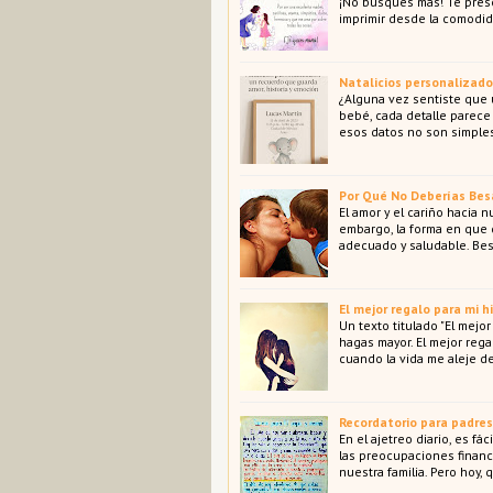
¡No busques más! Te pres
imprimir desde la comodid
Natalicios personalizado
¿Alguna vez sentiste que
bebé, cada detalle parece 
esos datos no son simples
Por Qué No Deberías Besa
El amor y el cariño hacia 
embargo, la forma en que
adecuado y saludable. Bes
El mejor regalo para mi hi
Un texto titulado "El mejo
hagas mayor. El mejor rega
cuando la vida me aleje de
Recordatorio para padres
En el ajetreo diario, es fá
las preocupaciones financ
nuestra familia. Pero hoy,