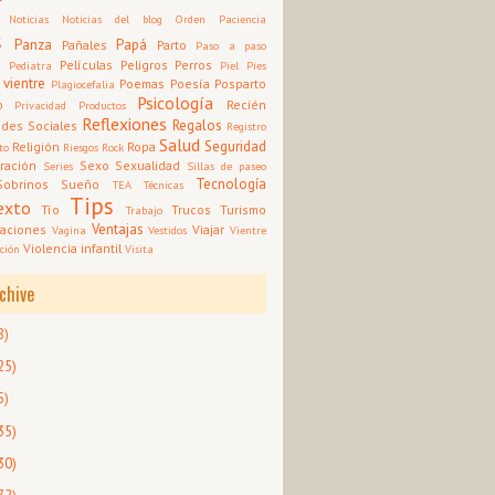
Noticias
Noticias del blog
Orden
Paciencia
s
Panza
Papá
Pañales
Parto
Paso a paso
d
Películas
Peligros
Perros
Pediatra
Piel
Pies
 vientre
Poemas
Poesía
Posparto
Plagiocefalia
Psicología
o
Recién
Privacidad
Productos
Reflexiones
Regalos
des Sociales
Registro
Salud
Seguridad
Religión
Ropa
to
Riesgos
Rock
ración
Sexo
Sexualidad
Series
Sillas de paseo
Tecnología
Sobrinos
Sueño
TEA
Técnicas
Tips
exto
Tío
Trucos
Turismo
Trabajo
Ventajas
aciones
Viajar
Vagina
Vestidos
Vientre
Violencia infantil
ción
Visita
chive
8)
25)
5)
35)
30)