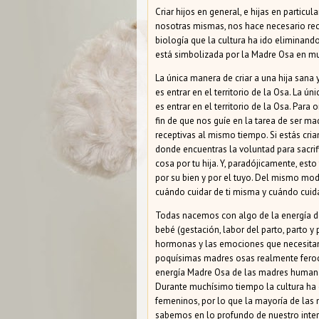
Criar hijos en general, e hijas en particu
nosotras mismas, nos hace necesario recu
biología que la cultura ha ido eliminand
está simbolizada por la Madre Osa en mu
La única manera de criar a una hija sana 
es entrar en el territorio de la Osa. La 
es entrar en el territorio de la Osa. Para 
fin de que nos guíe en la tarea de ser m
receptivas al mismo tiempo. Si estás crian
donde encuentras la voluntad para sacrific
cosa por tu hija. Y, paradójicamente, est
por su bien y por el tuyo. Del mismo modo
cuándo cuidar de ti misma y cuándo cuida
Todas nacemos con algo de la energía de
bebé (gestación, labor del parto, parto 
hormonas y las emociones que necesitam
poquísimas madres osas realmente feroc
energía Madre Osa de las madres human
Durante muchísimo tiempo la cultura ha 
femeninos, por lo que la mayoría de las
sabemos en lo profundo de nuestro inte