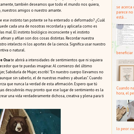
lógicamente, también deseamos que todo el mundo nos quiera,
se acerca 
do, nuestros amigos o nuestro amante.
parece no 
está...
 ese instinto tan potente se ha enterrado o deformado? ¿Cuál
puede cada una de nosotras recordarla y aplicarla como es
s mal. El instinto biológico inconsciente y el instinto
 afinan y afilan son dos cosas distintas. Recordar nuestra
stro intelecto ni los aportes de la ciencia. Significa usar nuestro
ntiva o natural.
beneficiar 
re Osa
te abrirá a intensidades de sentimientos que ni siquiera
ecedor que te puedas imaginar. Al comienzo del último
jer, Sabiduría de Mujer, escribí: "En nuestro cuerpo llevamos no
 aunque sin saberlo, el de nuestras madres y abuelas". Cuando
erza que nunca la verdad de esta afirmación. Espero que tú
Cuando nac
gas descubrirás muy pronto que ese lugar de sentimiento es la
hora, el pe
crear una vida verdaderamente dichosa, creativa y plena para ti
lo peor: cu