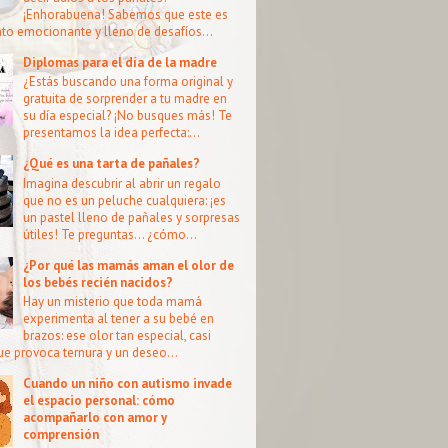
¡Enhorabuena! Sabemos que este es
o emocionante y lleno de desafíos...
Diplomas para el día de la madre
¿Estás buscando una forma original y
gratuita de sorprender a tu madre en
su día especial? ¡No busques más! Te
presentamos la idea perfecta:...
¿Qué es una tarta de pañales?
Imagina descubrir al abrir un regalo
que no es un peluche cualquiera: ¡es
un pastel lleno de pañales y sorpresas
útiles! Te preguntas… ¿cómo...
¿Por qué las mamás aman el olor de
los bebés recién nacidos?
Hay un misterio que toda mamá
experimenta al tener a su bebé en
brazos: ese olor tan especial, casi
que provoca ternura y un deseo...
Cuando un niño con autismo invade
el espacio personal: cómo
acompañarlo con amor y
comprensión