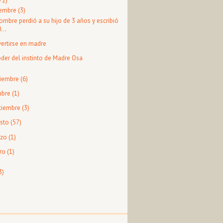
72)
iembre
(3)
ombre perdió a su hijo de 3 años y escribió
...
ertirse en madre
oder del instinto de Madre Osa
iembre
(6)
ubre
(1)
tiembre
(3)
sto
(57)
zo
(1)
ro
(1)
3)