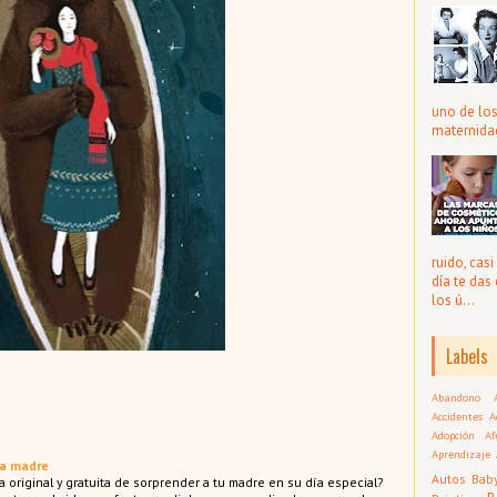
uno de lo
maternidad
ruido, cas
día te das
los ú...
Labels
Abandono
Accidentes
A
Adopción
Af
Aprendizaje
la madre
Autos
Bab
 original y gratuita de sorprender a tu madre en su día especial?