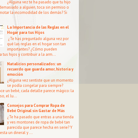
¿Alguna vez te ha pasado que tu hijo
demasiado a alguien, toca sin permiso o
notar la incomodidad de los demás? Si
La Importancia de las Reglas en el
Hogar para tus Hijos
¿Te has preguntado alguna vez por
qué las reglas en el hogar son tan
importantes? ¿Cómo pueden
a tus hijos y contribuir a la arm...
Natalicios personalizados: un
recuerdo que guarda amor, historia y
emoción
¿Alguna vez sentiste que un momento
se podía congelar para siempre?
e un bebé, cada detalle parece mágico: la
so, el lu...
Consejos para Comprar Ropa de
Bebé Original sin Gastar de Más
¿Te ha pasado que entras a una tienda
y ves montones de ropa de bebé tan
parecida que parece hecha en serie? Y
esta un dineral y ...