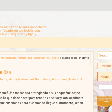
os niños son lo más importante
 enfocado en los bebés con
e hijos pequeños y tips y
,
Maternidad
,
Naturaleza
,
Reflexiones
,
Texto
» El poder del instinto
Popula
re Osa
Buscar 
Madre
,
Mamá
,
Maternidad
,
Naturaleza
,
Reflexiones
,
Texto
No
osque? Una madre osa protegiendo a sus pequeñuelos; no
abe lo que debe hacer para tenerlos a salvo; y son su primera
 qué enseñarles para que cuando llegue el momento, sepan