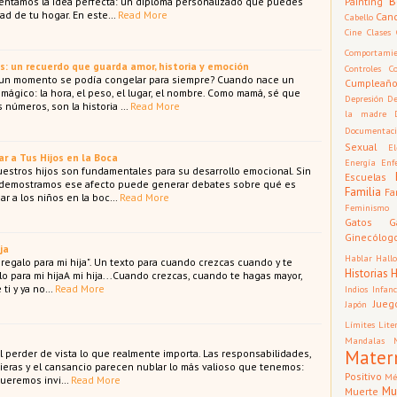
B
entamos la idea perfecta: un diploma personalizado que puedes
Painting
ad de tu hogar. En este…
Read More
Can
Cabello
Cine
Clases
Comportamie
s: un recuerdo que guarda amor, historia y emoción
Controles
C
 un momento se podía congelar para siempre? Cuando nace un
Cumpleañ
mágico: la hora, el peso, el lugar, el nombre. Como mamá, sé que
Depresión
De
 números, son la historia …
Read More
la madre
Documentac
Sexual
El
r a Tus Hijos en la Boca
Energía
Enf
nuestros hijos son fundamentales para su desarrollo emocional. Sin
Escuelas
 demostramos ese afecto puede generar debates sobre qué es
Familia
Fa
ar a los niños en la boc…
Read More
Feminismo
Gatos
G
Ginecólog
ja
Hablar
Hall
r regalo para mi hija". Un texto para cuando crezcas cuando y te
Historias
lo para mi hijaA mi hija...Cuando crezcas, cuando te hagas mayor,
 ti y ya no…
Read More
Indios
Infan
Jueg
Japón
Límites
Lite
Mandalas
Mater
cil perder de vista lo que realmente importa. Las responsabilidades,
ieras y el cansancio parecen nublar lo más valioso que tenemos:
Positivo
Mé
 queremos invi…
Read More
Mu
Muerte