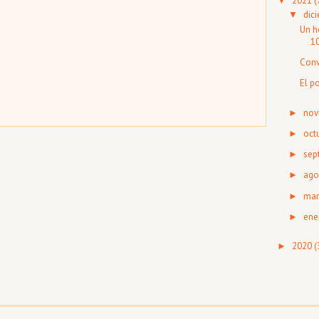
2021
(
▼
dic
▼
Un h
10
Conv
El p
nov
►
oct
►
sep
►
ago
►
mar
►
ene
►
2020
(
►