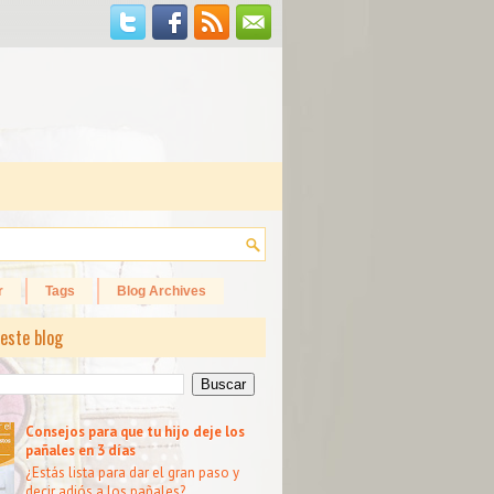
r
Tags
Blog Archives
este blog
Consejos para que tu hijo deje los
pañales en 3 días
¿Estás lista para dar el gran paso y
decir adiós a los pañales?