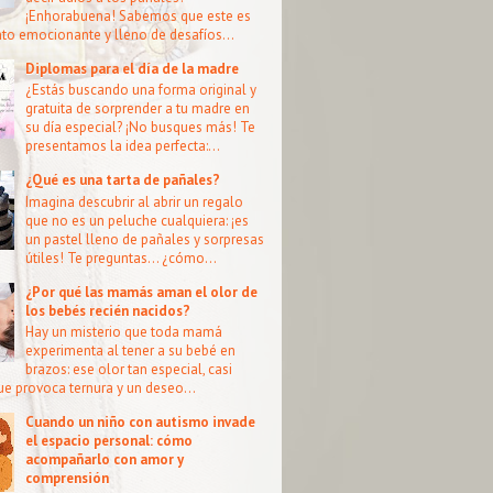
¡Enhorabuena! Sabemos que este es
o emocionante y lleno de desafíos...
Diplomas para el día de la madre
¿Estás buscando una forma original y
gratuita de sorprender a tu madre en
su día especial? ¡No busques más! Te
presentamos la idea perfecta:...
¿Qué es una tarta de pañales?
Imagina descubrir al abrir un regalo
que no es un peluche cualquiera: ¡es
un pastel lleno de pañales y sorpresas
útiles! Te preguntas… ¿cómo...
¿Por qué las mamás aman el olor de
los bebés recién nacidos?
Hay un misterio que toda mamá
experimenta al tener a su bebé en
brazos: ese olor tan especial, casi
que provoca ternura y un deseo...
Cuando un niño con autismo invade
el espacio personal: cómo
acompañarlo con amor y
comprensión