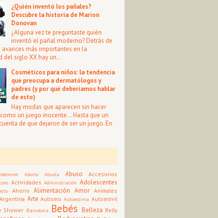
¿Quién inventó los pañales?
Descubre la historia de Marion
Donovan
¿Alguna vez te preguntaste quién
inventó el pañal moderno? Detrás de
s avances más importantes en la
 del siglo XX hay un...
Cosméticos para niños: la tendencia
que preocupa a dermatólogos y
padres (y por qué deberíamos hablar
de esto)
Hay modas que aparecen sin hacer
i como un juego inocente… Hasta que un
 cuenta de que dejaron de ser un juego. En
Abuso
Accesorios
Abdomen
Aborto
Abuela
Adolescentes
Actividades
coso
Administración
Alimentación
Amor
Ahorro
Animales
ecto
Arte
Argentina
Autismo
Automóvil
Autoestima
Bebés
Belleza
y Shower
Belly
Barcelona