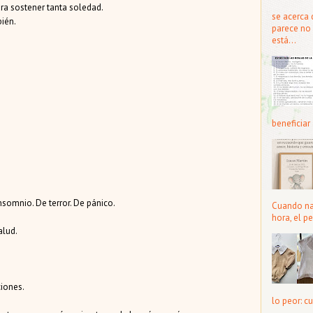
ra sostener tanta soledad.
se acerca 
ién.
parece no 
está...
beneficiar 
nsomnio. De terror. De pánico.
Cuando nac
hora, el pe
alud.
iones.
lo peor: cu