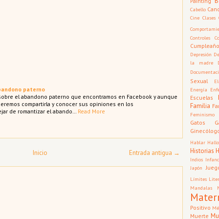
B
Painting
Can
Cabello
Cine
Clases
Comportamie
Controles
C
Cumpleañ
Depresión
De
la madre
Documentac
Sexual
El
abandono paterno
Energía
Enf
 sobre el abandono paterno que encontramos en Facebook y aunque
Escuelas
eremos compartirla y conocer sus opiniones en los
Familia
Fa
ejar de romantizar el abando…
Read More
Feminismo
Gatos
G
Ginecólog
Hablar
Hall
Historias
Inicio
Entrada antigua →
Indios
Infan
Jueg
Japón
Límites
Lite
Mandalas
Mater
Positivo
Mé
Mu
Muerte