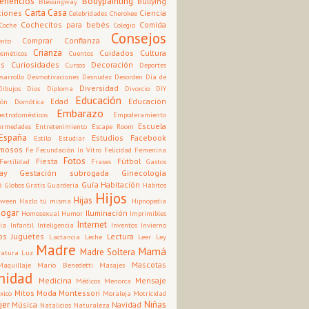
eneficios
Bodypainting
Bullying
Blessingway
Carta
Casa
ciones
Ciencia
Celebridades
Cherokee
Cochecitos para bebés
Comida
Coche
Colegio
Consejos
Comprar
Confianza
nto
Crianza
Cuidados
Cultura
osméticos
Cuentos
os
Curiosidades
Decoración
Cursos
Deportes
sarrollo
Desmotivaciones
Desnudez
Desorden
Día de
Diversidad
Dibujos
Dios
Diploma
Divorcio
DIY
Educación
Edad
Educación
ión
Domótica
Embarazo
ectrodomésticos
Empoderamiento
Escuela
ermedades
Entretenimiento
Escape Room
España
Estudios
Facebook
Estilo
Estudiar
mosos
Fe
Fecundación In Vitro
Felicidad
Femenina
Fotos
Fiesta
Fútbol
Fertilidad
Frases
Gastos
ay
Gestación subrogada
Ginecología
o
Guía
Habitación
Globos
Gratis
Guardería
Hábitos
Hijos
Hijas
oween
Hazlo tú misma
Hipnopedia
Hogar
Iluminación
Homosexual
Humor
Imprimibles
Internet
cia
Infantil
Inteligencia
Inventos
Invierno
os
Juguetes
Lectura
Lactancia
Leche
Leer
Ley
Madre
Mamá
Madre Soltera
ratura
Luz
Mascotas
Maquillaje
Mario Benedetti
Masajes
nidad
Medicina
Mensaje
Médicos
Menorca
Mitos
Moda
Montessori
xico
Moraleja
Motricidad
jer
Niñas
Música
Navidad
Natalicios
Naturaleza