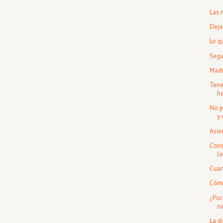
Las 
Deja
Lo q
Segu
Madr
Tene
ha
No p
y 
Asie
Cons
lo
Cuan
Cómo
¿Por
n
La d