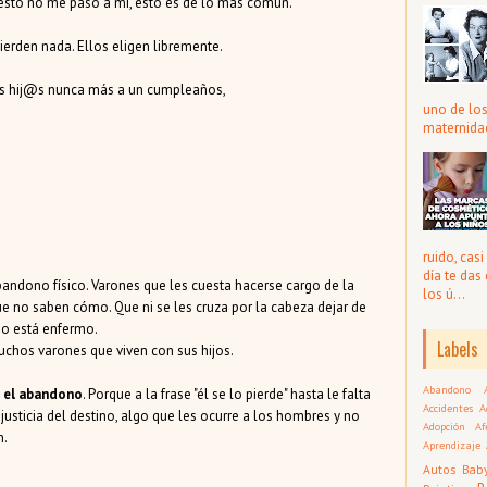
esto no me pasó a mi, esto es de lo más común.
ierden nada. Ellos eligen libremente.
 sus hij@s nunca más a un cumpleaños,
uno de lo
maternidad
ruido, cas
día te das
andono físico. Varones que les cuesta hacerse cargo de la
los ú...
e no saben cómo. Que ni se les cruza por la cabeza dejar de
iño está enfermo.
Labels
muchos varones que viven con sus hijos.
Abandono
r el abandono
. Porque a la frase "él se lo pierde" hasta le falta
Accidentes
A
justicia del destino, algo que les ocurre a los hombres y no
Adopción
Af
n.
Aprendizaje
Autos
Bab