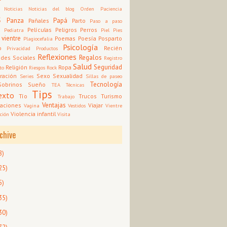
Noticias
Noticias del blog
Orden
Paciencia
s
Panza
Papá
Pañales
Parto
Paso a paso
d
Películas
Peligros
Perros
Pediatra
Piel
Pies
 vientre
Poemas
Poesía
Posparto
Plagiocefalia
Psicología
o
Recién
Privacidad
Productos
Reflexiones
Regalos
des Sociales
Registro
Salud
Seguridad
Religión
Ropa
to
Riesgos
Rock
ración
Sexo
Sexualidad
Series
Sillas de paseo
Tecnología
Sobrinos
Sueño
TEA
Técnicas
Tips
exto
Tío
Trucos
Turismo
Trabajo
Ventajas
aciones
Viajar
Vagina
Vestidos
Vientre
Violencia infantil
ción
Visita
chive
8)
25)
5)
35)
30)