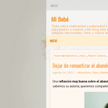
INICIO
Mi Bebé
Todo sobre maternidad y paternidad. L
para padres y madres, este blog está
artículos interesantes, fotos y videos d
consejos para mamá y papá.
INICIO
Home
»
Abandono
,
Hijos
,
Madre Soltera
,
Dejar de romantizar el aband
agosto 14, 2021
Abandono
,
Hijos
,
Madre
Una
reflexión muy buena sobre el aba
sabemos su autoría, queremos compartirl