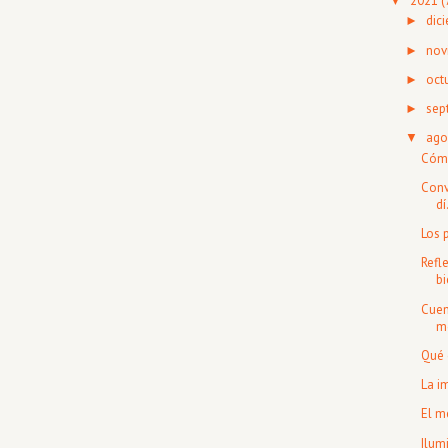
2021
(
▼
dic
►
nov
►
oct
►
sep
►
ago
▼
Cómo
Conv
dí
Los 
Refl
bi
Cuen
m
Qué 
La i
El m
Ilum