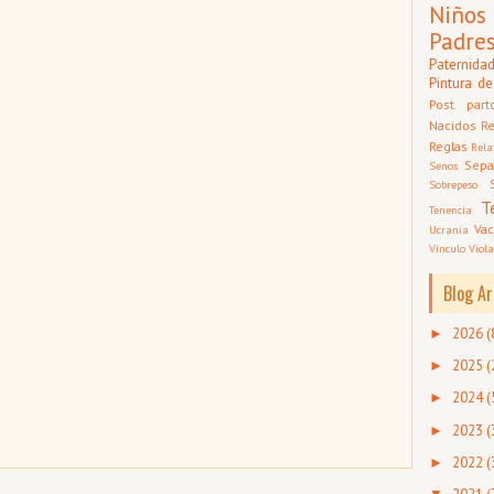
Niños
Padre
Paternida
Pintura de
Post part
Nacidos
Re
Reglas
Rela
Sepa
Senos
Sobrepeso
T
Tenencia
Vac
Ucrania
Vínculo
Viola
Blog Ar
2026
(
►
2025
(
►
2024
(
►
2023
(
►
2022
(
►