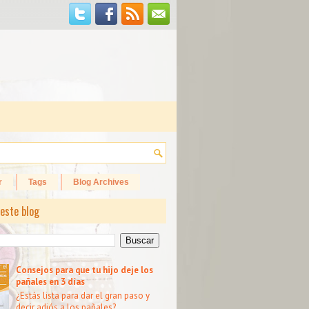
r
Tags
Blog Archives
este blog
Consejos para que tu hijo deje los
pañales en 3 días
¿Estás lista para dar el gran paso y
decir adiós a los pañales?