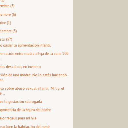
72)
iembre
(3)
iembre
(6)
ubre
(1)
tiembre
(3)
sto
(57)
 cuidar la alimentación infantil
ersación entre madre e hija de la serie 100
...
pies descalzos en invierno
exión de una madre: ¡No lo estás haciendo
en...
to sobre abuso sexual infantil : Mi tío, el
e...
es la gestación subrogada
mportancia de la figura del padre
ejor regalo para mi hija
inar bien la habitación del bebé