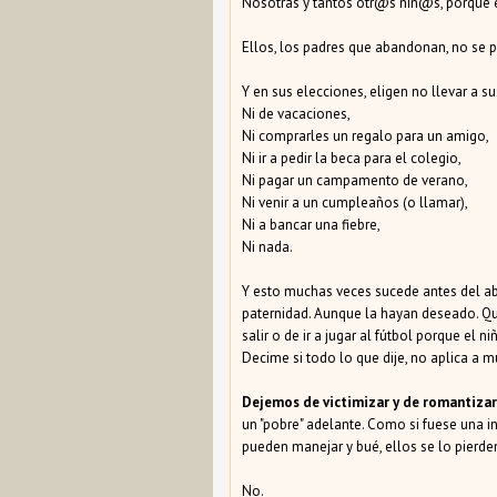
Nosotras y tantos otr@s niñ@s, porque 
Ellos, los padres que abandonan, no se p
Y en sus elecciones, eligen no llevar a
Ni de vacaciones,
Ni comprarles un regalo para un amigo,
Ni ir a pedir la beca para el colegio,
Ni pagar un campamento de verano,
Ni venir a un cumpleaños (o llamar),
Ni a bancar una fiebre,
Ni nada.
Y esto muchas veces sucede antes del ab
paternidad. Aunque la hayan deseado. Qu
salir o de ir a jugar al fútbol porque el n
Decime si todo lo que dije, no aplica a 
Dejemos de victimizar y de romantiza
un "pobre" adelante. Como si fuese una in
pueden manejar y bué, ellos se lo pierde
No.