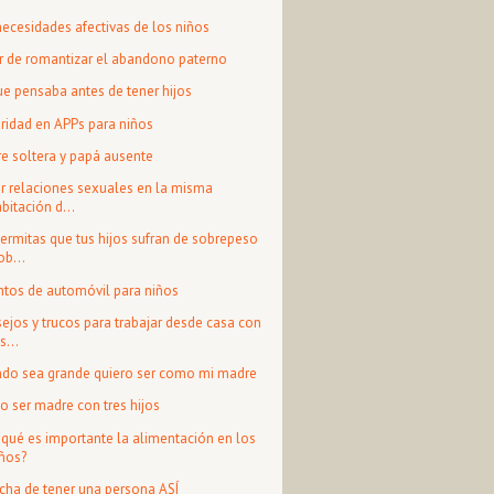
necesidades afectivas de los niños
r de romantizar el abandono paterno
ue pensaba antes de tener hijos
ridad en APPs para niños
e soltera y papá ausente
r relaciones sexuales en la misma
bitación d...
ermitas que tus hijos sufran de sobrepeso
ob...
ntos de automóvil para niños
ejos y trucos para trabajar desde casa con
s...
do sea grande quiero ser como mi madre
 ser madre con tres hijos
 qué es importante la alimentación en los
iños?
icha de tener una persona ASÍ