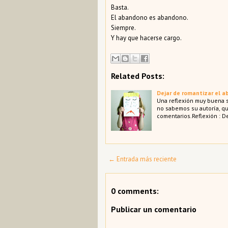
Basta.
El abandono es abandono.
Siempre.
Y hay que hacerse cargo.
Related Posts:
Dejar de romantizar el 
Una reflexión muy buena
no sabemos su autoría, qu
comentarios.Reflexión : D
← Entrada más reciente
0 comments:
Publicar un comentario