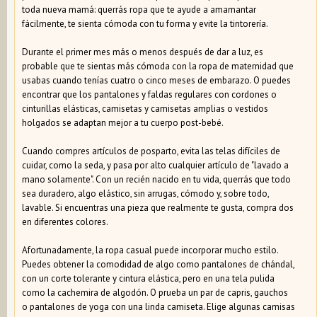
toda nueva mamá: querrás ropa que te ayude a amamantar
fácilmente, te sienta cómoda con tu forma y evite la tintorería.
Durante el primer mes más o menos después de dar a luz, es
probable que te sientas más cómoda con la ropa de maternidad que
usabas cuando tenías cuatro o cinco meses de embarazo. O puedes
encontrar que los pantalones y faldas regulares con cordones o
cinturillas elásticas, camisetas y camisetas amplias o vestidos
holgados se adaptan mejor a tu cuerpo post-bebé.
Cuando compres artículos de posparto, evita las telas difíciles de
cuidar, como la seda, y pasa por alto cualquier artículo de "lavado a
mano solamente". Con un recién nacido en tu vida, querrás que todo
sea duradero, algo elástico, sin arrugas, cómodo y, sobre todo,
lavable. Si encuentras una pieza que realmente te gusta, compra dos
en diferentes colores.
Afortunadamente, la ropa casual puede incorporar mucho estilo.
Puedes obtener la comodidad de algo como pantalones de chándal,
con un corte tolerante y cintura elástica, pero en una tela pulida
como la cachemira de algodón. O prueba un par de capris, gauchos
o pantalones de yoga con una linda camiseta. Elige algunas camisas