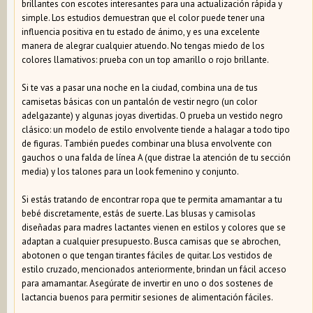
brillantes con escotes interesantes para una actualización rápida y
simple. Los estudios demuestran que el color puede tener una
influencia positiva en tu estado de ánimo, y es una excelente
manera de alegrar cualquier atuendo. No tengas miedo de los
colores llamativos: prueba con un top amarillo o rojo brillante.
Si te vas a pasar una noche en la ciudad, combina una de tus
camisetas básicas con un pantalón de vestir negro (un color
adelgazante) y algunas joyas divertidas. O prueba un vestido negro
clásico: un modelo de estilo envolvente tiende a halagar a todo tipo
de figuras. También puedes combinar una blusa envolvente con
gauchos o una falda de línea A (que distrae la atención de tu sección
media) y los talones para un look femenino y conjunto.
Si estás tratando de encontrar ropa que te permita amamantar a tu
bebé discretamente, estás de suerte. Las blusas y camisolas
diseñadas para madres lactantes vienen en estilos y colores que se
adaptan a cualquier presupuesto. Busca camisas que se abrochen,
abotonen o que tengan tirantes fáciles de quitar. Los vestidos de
estilo cruzado, mencionados anteriormente, brindan un fácil acceso
para amamantar. Asegúrate de invertir en uno o dos sostenes de
lactancia buenos para permitir sesiones de alimentación fáciles.